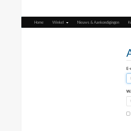
Home
Winkel
Nieuws & Aankondigingen
K
E-
W