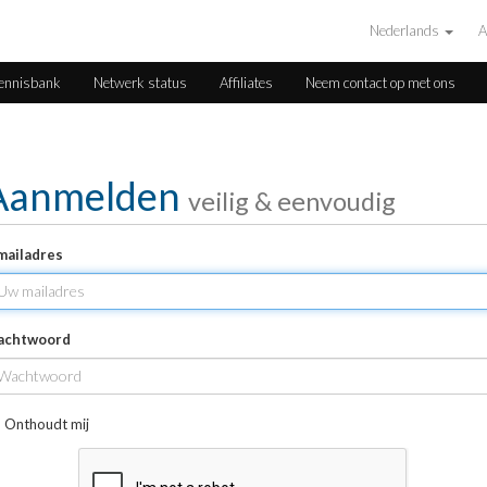
Nederlands
A
ennisbank
Netwerk status
Affiliates
Neem contact op met ons
Aanmelden
veilig & eenvoudig
mailadres
achtwoord
Onthoudt mij