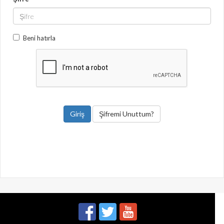
Beni hatırla
Şifremi Unuttum?