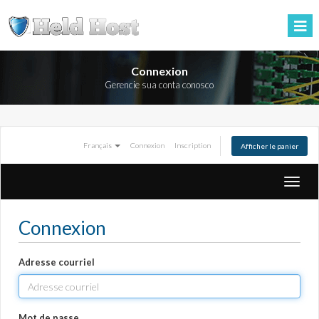
Connexion
Gerencie sua conta conosco
Français
Connexion
Inscription
Afficher le panier
Bascul
la
naviga
Connexion
Adresse courriel
Mot de passe