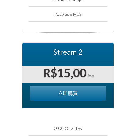
Aacplus e Mp3
Stream 2
R$15,00
/mo
立即購買
3000 Ouvintes