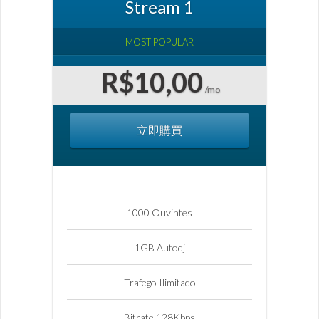
Stream 1
MOST POPULAR
R$10,00
/mo
立即購買
1000 Ouvintes
1GB Autodj
Trafego Ilimitado
Bitrate 128Kbps