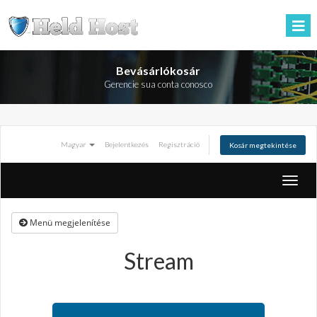
Bevásárlókosár
Gerencie sua conta conosco
Magyar
Bejelentkezés
Regisztráció
Kosár megtekintése
Váltás
a
navigá
Menü megjelenítése
Stream