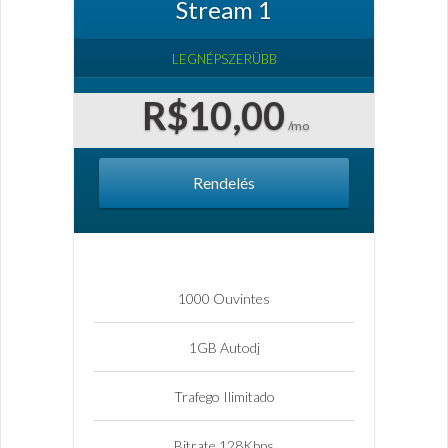
Stream 1
LEGNÉPSZERÜBB
R$10,00
/mo
Rendelés
1000 Ouvintes
1GB Autodj
Trafego Ilimitado
Bitrate 128Kbps