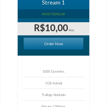
Stream 1
MOST POPULAR
R$10,00
/mo
Order Now
1000 Ouvintes
1GB Autodj
Trafego Ilimitado
Bitrate 128Kbps