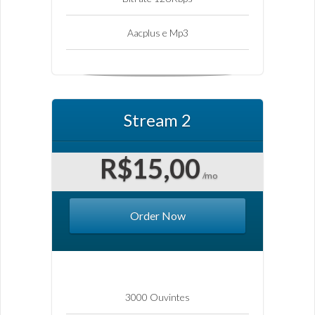
Aacplus e Mp3
Stream 2
R$15,00
/mo
Order Now
3000 Ouvintes