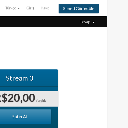
Türkçe
Giriş
Kayıt
Sepeti Görüntüle
Hesap
Stream 3
R$20,00
/ aylık
Satın Al