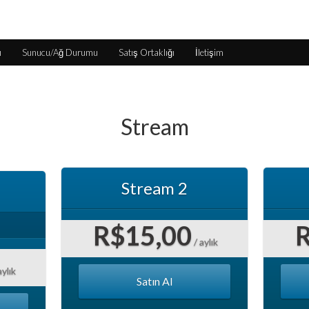
ı
Sunucu/Ağ Durumu
Satış Ortaklığı
İletişim
Stream
Stream 2
R$15,00
/ aylık
aylık
Satın Al