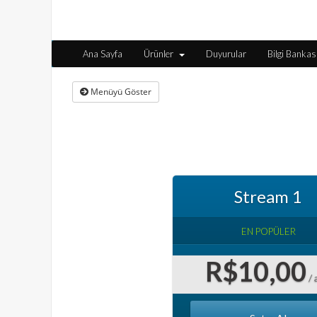
Ana Sayfa
Ürünler
Duyurular
Bilgi Bankas
Menüyü Göster
Stream 1
EN POPÜLER
R$10,00
/ 