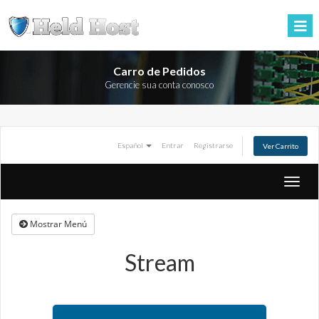
Carro de Pedidos
Gerencie sua conta conosco
Español
Entrar
Registrarse
Ver Carrito
Altern
Naveg
Mostrar Menú
Stream