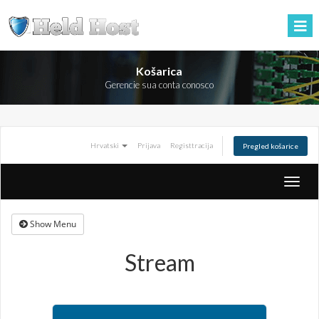
Košarica
Gerencie sua conta conosco
Hrvatski
Prijava
Registtracija
Pregled košarice
Toggle
naviga
Show Menu
Stream