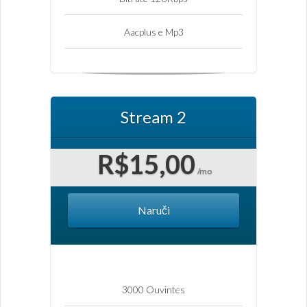
Aacplus e Mp3
Stream 2
R$15,00
/mo
Naruči
3000 Ouvintes