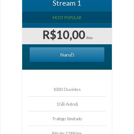
Stream 1
MOST POPULAR
R$10,00
/mo
Naruči
1000 Ouvintes
1GB Autodj
Trafego Ilimitado
Bitrate 128Kbps